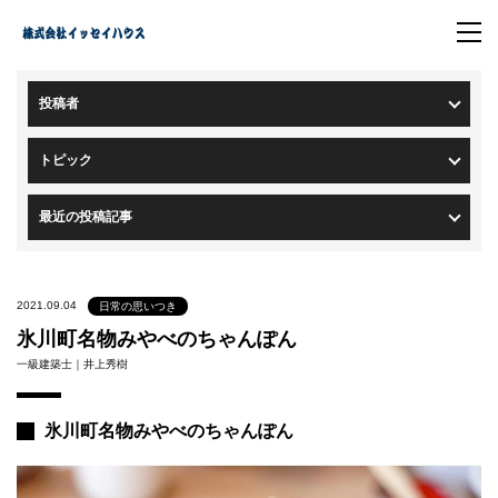
トップページ
>
ブログ一覧
> ブログ詳細
投稿者
トピック
最近の投稿記事
2021.09.04
日常の思いつき
氷川町名物みやべのちゃんぽん
一級建築士｜井上秀樹
氷川町名物みやべのちゃんぽん