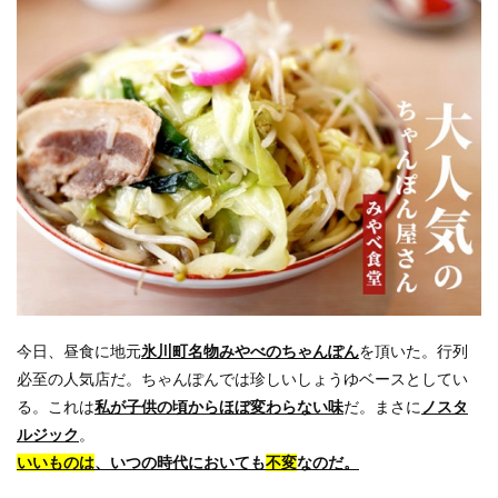
今日、昼食に地元
氷川町名物みやべのちゃんぽん
を頂いた。行列
必至の人気店だ。ちゃんぽんでは珍しいしょうゆベースとしてい
る。これは
私が子供の頃からほぼ変わらない味
だ。まさに
ノスタ
ルジック
。
いいものは
、いつの時代においても
不変
なのだ。